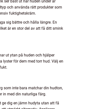
k ser bäst ut när huden under är
hudtyp och använda rätt produkter som
ensiv fuktighetskräm.
gga sig bättre och hålla längre. En
et är en stor del av att få ditt smink
mnar ut ytan på huden och hjälper
ra lyster för dem med torr hud. Välj en
fukt.
färg som inte bara matchar din hudton,
r in med din naturliga färg.
t ge dig en jämn hudyta utan att få