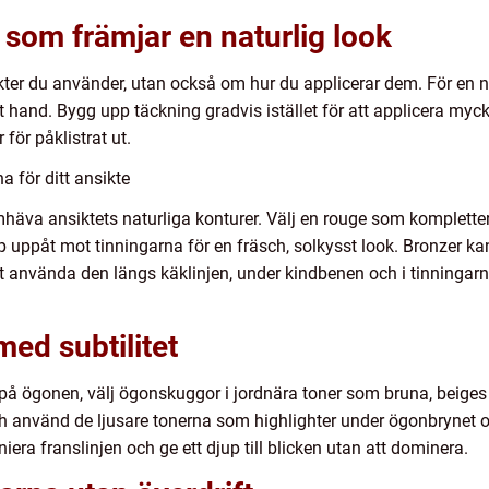
 som främjar en naturlig look
kter du använder, utan också om hur du applicerar dem. För en n
hand. Bygg upp täckning gradvis istället för att applicera myc
 för påklistrat ut.
 för ditt ansikte
amhäva ansiktets naturliga konturer. Välj en rouge som komplette
p uppåt mot tinningarna för en fräsch, solkysst look. Bronzer k
att använda den längs käklinjen, under kindbenen och i tinningarna
med subtilitet
de på ögonen, välj ögonskuggor i jordnära toner som bruna, beige
h använd de ljusare tonerna som highlighter under ögonbrynet och
era franslinjen och ge ett djup till blicken utan att dominera.