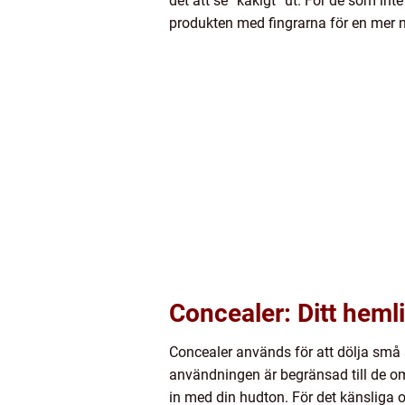
det att se ”kakigt” ut. För de som in
produkten med fingrarna för en mer n
Concealer: Ditt heml
Concealer används för att dölja små 
användningen är begränsad till de o
in med din hudton. För det känsliga 