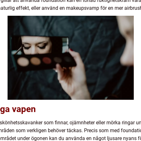
te gillar att använda foundation kan en tonad fuktighetskräm vara 
aturlig effekt, eller använd en makeupsvamp för en mer airbrush
iga vapen
skönhetsskavanker som finnar, ojämnheter eller mörka ringar und
mråden som verkligen behöver täckas. Precis som med foundati
området under ögonen kan du använda en något ljusare nyans för 