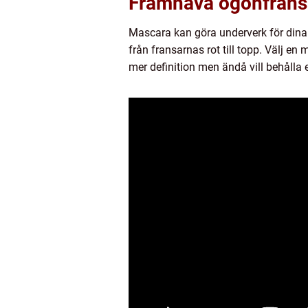
Framhäva ögonfransa
Mascara kan göra underverk för dina f
från fransarnas rot till topp. Välj
mer definition men ändå vill behålla