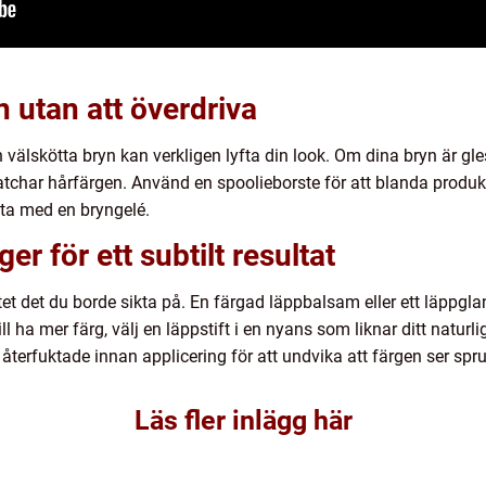
 utan att överdriva
 välskötta bryn kan verkligen lyfta din look. Om dina bryn är gle
atchar hårfärgen. Använd en spoolieborste för att blanda produ
uta med en bryngelé.
er för ett subtilt resultat
itet det du borde sikta på. En färgad läppbalsam eller ett läppgla
l ha mer färg, välj en läppstift i en nyans som liknar ditt natur
äl återfuktade innan applicering för att undvika att färgen ser spr
Läs fler inlägg här