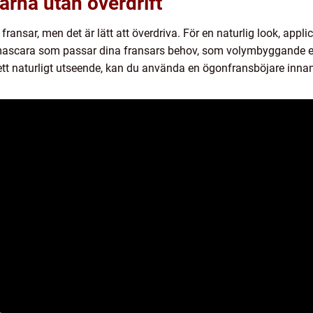
rna utan överdrift
ransar, men det är lätt att överdriva. För en naturlig look, appl
 en mascara som passar dina fransars behov, som volymbyggande 
 ett naturligt utseende, kan du använda en ögonfransböjare inna