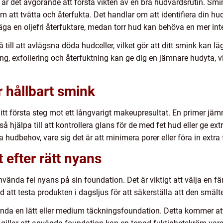
r det avgörande att förstå vikten av en bra hudvårdsrutin. Smin
m att tvätta och återfukta. Det handlar om att identifiera din 
äga en oljefri återfuktare, medan torr hud kan behöva en mer int
till att avlägsna döda hudceller, vilket gör att ditt smink kan lä
, exfoliering och återfuktning kan ge dig en jämnare hudyta, vilk
 hållbart smink
ditt första steg mot ett långvarigt makeupresultat. En primer jä
å hjälpa till att kontrollera glans för de med fet hud eller ge ext
ka hudbehov, vare sig det är att minimera porer eller föra in extra 
 efter rätt nyans
använda fel nyans på sin foundation. Det är viktigt att välja en 
att testa produkten i dagsljus för att säkerställa att den smälte
vända en lätt eller medium täckningsfoundation. Detta kommer at