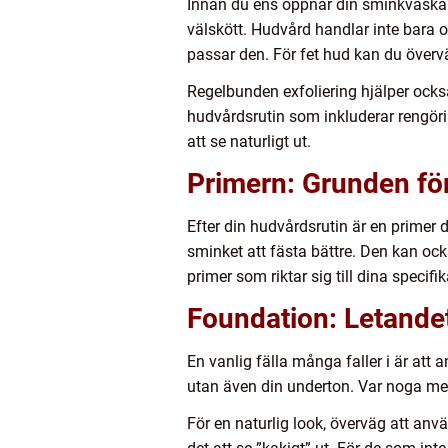
Innan du ens öppnar din sminkväska ä
välskött. Hudvård handlar inte bara o
passar den. För fet hud kan du överv
Regelbunden exfoliering hjälper också 
hudvårdsrutin som inkluderar rengöring
att se naturligt ut.
Primern: Grunden för
Efter din hudvårdsrutin är en primer 
sminket att fästa bättre. Den kan ocks
primer som riktar sig till dina specifi
Foundation: Letandet
En vanlig fälla många faller i är att 
utan även din underton. Var noga med 
För en naturlig look, överväg att an