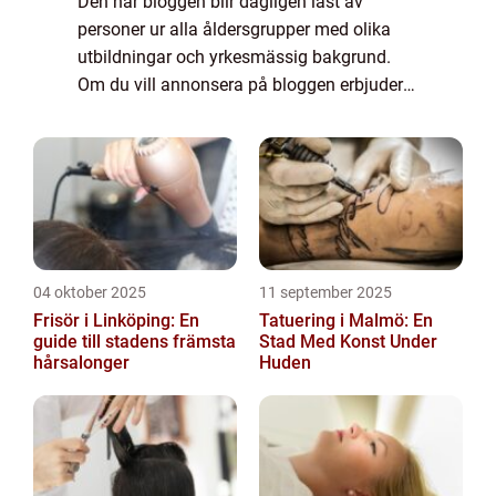
Den här bloggen blir dagligen läst av
personer ur alla åldersgrupper med olika
utbildningar och yrkesmässig bakgrund.
Om du vill annonsera på bloggen erbjuder
vi flera möjligheter. Bannerannonser är
endast ett av alternativen. Kontakta
redaktionen så...
04 oktober 2025
11 september 2025
Frisör i Linköping: En
Tatuering i Malmö: En
guide till stadens främsta
Stad Med Konst Under
hårsalonger
Huden