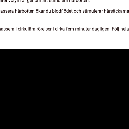
håret volym är genom att stimulera hårbotten.
era hårbotten ökar du blodflödet och stimulerar hårsäckarna. D
sera i cirkulära rörelser i cirka fem minuter dagligen. Följ hel