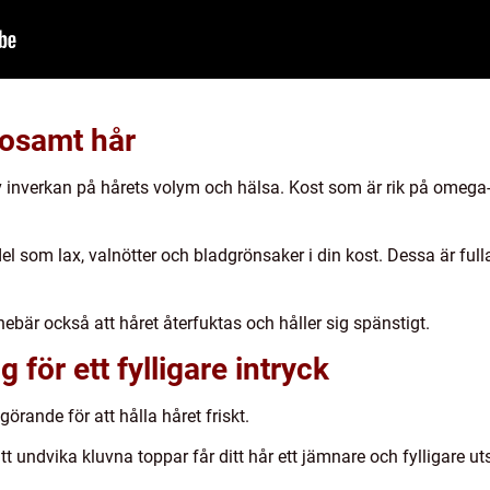
lsosamt hår
inverkan på hårets volym och hälsa. Kost som är rik på omega-3
l som lax, valnötter och bladgrönsaker i din kost. Dessa är fu
nebär också att håret återfuktas och håller sig spänstigt.
för ett fylligare intryck
örande för att hålla håret friskt.
undvika kluvna toppar får ditt hår ett jämnare och fylligare ut