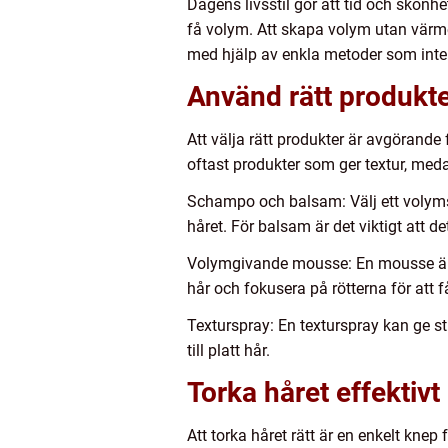
Dagens livsstil gör att tid och skönh
få volym. Att skapa volym utan värme 
med hjälp av enkla metoder som inte 
Använd rätt produkte
Att välja rätt produkter är avgörande f
oftast produkter som ger textur, meda
Schampo och balsam: Välj ett volyms
håret. För balsam är det viktigt att de
Volymgivande mousse: En mousse är en
hår och fokusera på rötterna för att 
Texturspray: En texturspray kan ge str
till platt hår.
Torka håret effektivt
Att torka håret rätt är en enkelt knep