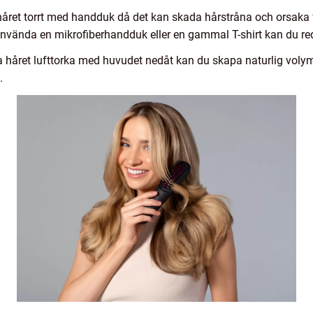
et torrt med handduk då det kan skada hårstråna och orsaka fris
använda en mikrofiberhandduk eller en gammal T-shirt kan du redu
a håret lufttorka med huvudet nedåt kan du skapa naturlig volym
.