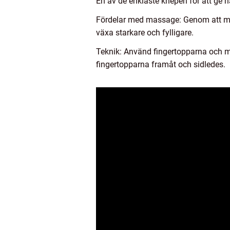
En av de enklaste knepen för att ge 
Fördelar med massage: Genom att mass
växa starkare och fylligare.
Teknik: Använd fingertopparna och mas
fingertopparna framåt och sidledes.