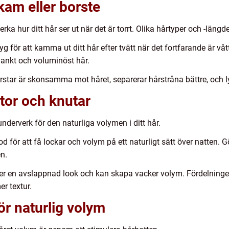
 kam eller borste
a hur ditt hår ser ut när det är torrt. Olika hårtyper och -längde
tyg för att kamma ut ditt hår efter tvätt när det fortfarande är v
t blankt och voluminöst hår.
rstar är skonsamma mot håret, separerar hårstråna bättre, och l
tor och knutar
nderverk för den naturliga volymen i ditt hår.
d för att få lockar och volym på ett naturligt sätt över natten. G
n.
er en avslappnad look och kan skapa vacker volym. Fördelningen
er textur.
r naturlig volym