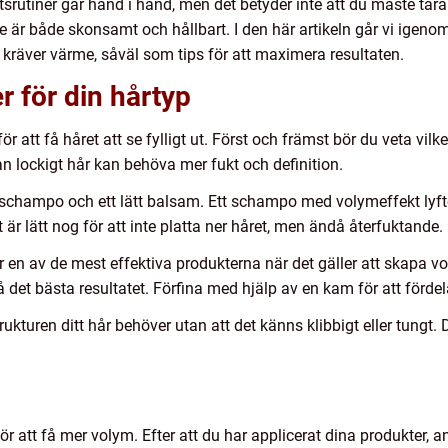
etsrutiner går hand i hand, men det betyder inte att du måste tär
är både skonsamt och hållbart. I den här artikeln går vi igenom 
kräver värme, såväl som tips för att maximera resultaten.
r för din hårtyp
ör att få håret att se fylligt ut. Först och främst bör du veta vil
n lockigt hår kan behöva mer fukt och definition.
champo och ett lätt balsam. Ett schampo med volymeffekt lyfter
t är lätt nog för att inte platta ner håret, men ändå återfuktande.
 av de mest effektiva produkterna när det gäller att skapa vol
få det bästa resultatet. Förfina med hjälp av en kam för att förd
ukturen ditt hår behöver utan att det känns klibbigt eller tungt. D
 för att få mer volym. Efter att du har applicerat dina produkter, 