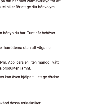
a på ditt hår med värmeverktyg för att
tekniker för att ge ditt hår volym
ken hårtyp du har. Tunt hår behöver
 hårrötterna utan att väga ner
ym. Applicera en liten mängd i vått
ela produkten jämnt.
et kan även hjälpa till att ge rörelse
använd dessa torktekniker: