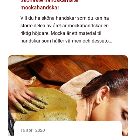
Skönaste handskarna är
mockahandskar
Vill du ha sköna handskar som du kan ha
större delen av året är mockahandskar en
riktig höjdare. Mocka är ett material till
handskar som håller värmen och dessutom
andas. Lite tunnare varianter kan du ha till
fest och se riktigt glamorös ut. När du s...
16 april 2020