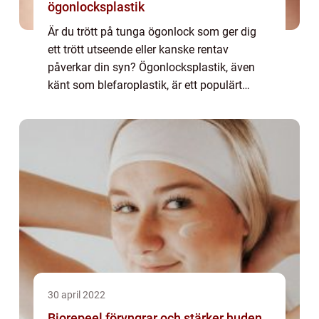
ögonlocksplastik
Är du trött på tunga ögonlock som ger dig
ett trött utseende eller kanske rentav
påverkar din syn? Ögonlocksplastik, även
känt som blefaroplastik, är ett populärt
kosmetiskt ingrepp som kan ge ...
30 april 2022
Biorepeel föryngrar och stärker huden