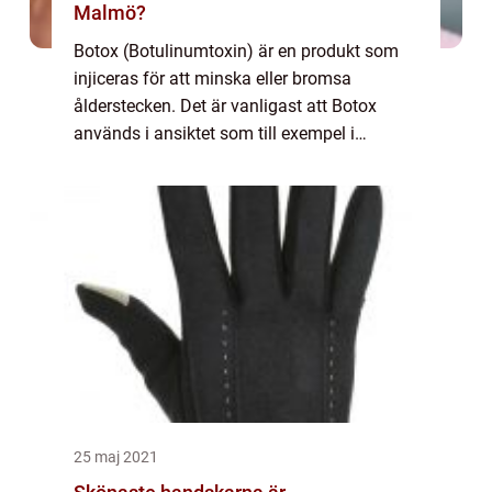
Malmö?
Botox (Botulinumtoxin) är en produkt som
injiceras för att minska eller bromsa
ålderstecken. Det är vanligast att Botox
används i ansiktet som till exempel i
pannans muskler, mellan ögonbrynen och
runt ögonen. Utöver dessa områden så kan
man bland an...
25 maj 2021