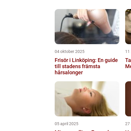
04 oktober 2025
11
Frisör i Linköping: En guide
Ta
till stadens främsta
Me
hårsalonger
05 april 2025
27