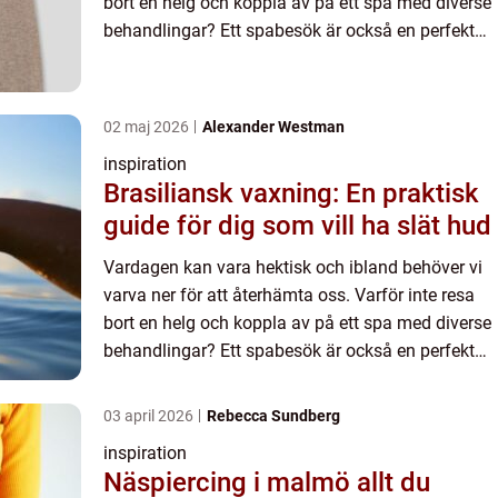
bort en helg och koppla av på ett spa med diverse
behandlingar? Ett spabesök är också en perfekt
present...
02 maj 2026
Alexander Westman
inspiration
Brasiliansk vaxning: En praktisk
guide för dig som vill ha slät hud
Vardagen kan vara hektisk och ibland behöver vi
varva ner för att återhämta oss. Varför inte resa
bort en helg och koppla av på ett spa med diverse
behandlingar? Ett spabesök är också en perfekt
present...
03 april 2026
Rebecca Sundberg
inspiration
Näspiercing i malmö allt du