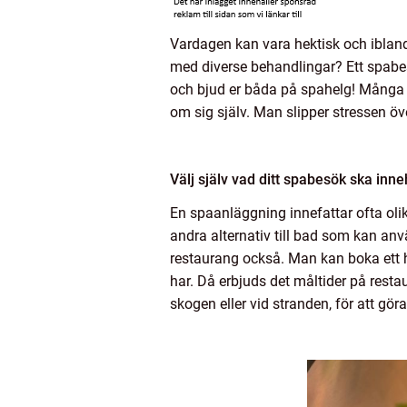
Vardagen kan vara hektisk och ibland 
med diverse behandlingar? Ett spabesö
och bjud er båda på spahelg! Många vä
om sig själv. Man slipper stressen öv
Välj själv vad ditt spabesök ska inne
En spaanläggning innefattar ofta olika 
andra alternativ till bad som kan anv
restaurang också. Man kan boka ett ho
har. Då erbjuds det måltider på resta
skogen eller vid stranden, för att gör