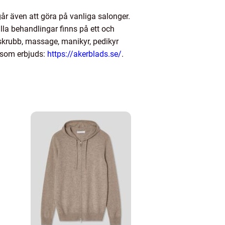
r även att göra på vanliga salonger.
lla behandlingar finns på ett och
skrubb, massage, manikyr, pedikyr
r som erbjuds:
https://akerblads.se/
.