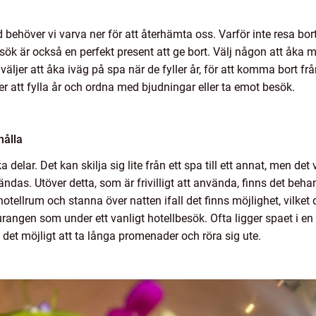
behöver vi varva ner för att återhämta oss. Varför inte resa bor
k är också en perfekt present att ge bort. Välj någon att åka me
ljer att åka iväg på spa när de fyller år, för att komma bort frå
er att fylla år och ordna med bjudningar eller ta emot besök.
hålla
delar. Det kan skilja sig lite från ett spa till ett annat, men det
ändas. Utöver detta, som är frivilligt att använda, finns det be
tellrum och stanna över natten ifall det finns möjlighet, vilket 
urangen som under ett vanligt hotellbesök. Ofta ligger spaet i en
a det möjligt att ta långa promenader och röra sig ute.