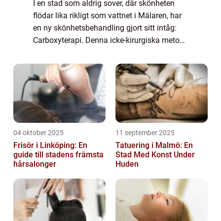
I en stad som aldrig sover, där skönheten
flödar lika rikligt som vattnet i Mälaren, har
en ny skönhetsbehandling gjort sitt intåg:
Carboxyterapi. Denna icke-kirurgiska metod
har blivit en fluga bland Stockholms skö...
04 oktober 2025
11 september 2025
Frisör i Linköping: En
Tatuering i Malmö: En
guide till stadens främsta
Stad Med Konst Under
hårsalonger
Huden