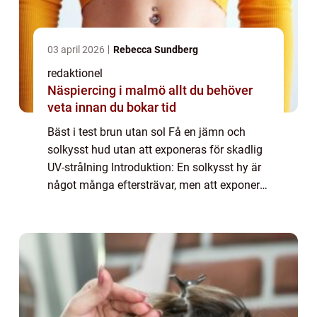
03 april 2026
Rebecca Sundberg
redaktionel
Näspiercing i malmö allt du behöver
veta innan du bokar tid
Bäst i test brun utan sol Få en jämn och
solkysst hud utan att exponeras för skadlig
UV-strålning Introduktion: En solkysst hy är
något många eftersträvar, men att exponera
sig för solens skadliga UV-strålar kan vara
farligt och för tidigt åldrande a...