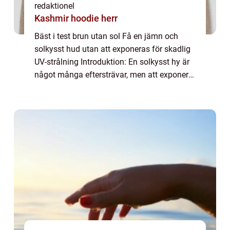
redaktionel
Kashmir hoodie herr
Bäst i test brun utan sol Få en jämn och
solkysst hud utan att exponeras för skadlig
UV-strålning Introduktion: En solkysst hy är
något många eftersträvar, men att exponera
sig för solens skadliga UV-strålar kan vara
farligt och för tidigt åldrande a...