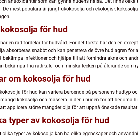
 och antioxidanter som kan gynna hudens hälsa. Det finns olika t
. De mest populära är jungfrukokosolja och ekologisk kokosolja,
ngen.
kokosolja för hud
har en rad fördelar för hudvård. För det första har den en excep
lja absorberas snabbt och kan penetrera de övre hudlagren för 
å bekämpa infektioner och hjälpa till att förhindra akne och 
an bekämpa fria radikaler och minska tecken på åldrande som ryn
ar om kokosolja för hud
v kokosolja för hud kan variera beroende på personens hudtyp och
mängd kokosolja och massera in den i huden för att bedöma hur
att applicera större mängder olja för att uppnå önskade resultat
ka typer av kokosolja för hud
r att olika typer av kokosolja kan ha olika egenskaper och använ