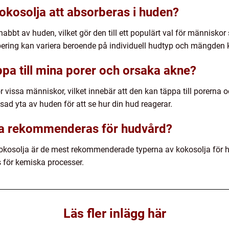
kokosolja att absorberas i huden?
bbt av huden, vilket gör den till ett populärt val för människor s
bering kan variera beroende på individuell hudtyp och mängden
a till mina porer och orsaka akne?
issa människor, vilket innebär att den kan täppa till porerna o
ad yta av huden för att se hur din hud reagerar.
lja rekommenderas för hudvård?
okosolja är de mest rekommenderade typerna av kokosolja för hu
 för kemiska processer.
Läs fler inlägg här