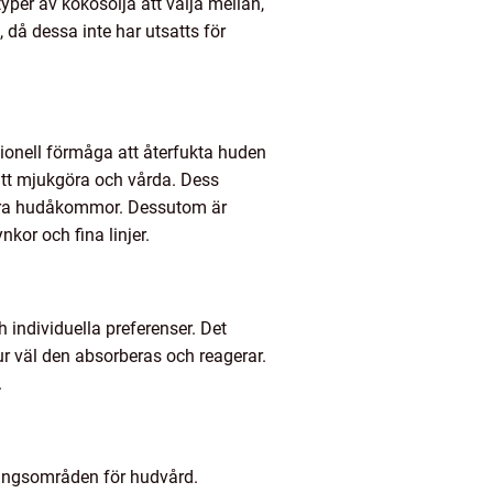
yper av kokosolja att välja mellan,
 då dessa inte har utsatts för
tionell förmåga att återfukta huden
att mjukgöra och vårda. Dess
andra hudåkommor. Dessutom är
kor och fina linjer.
 individuella preferenser. Det
 väl den absorberas och reagerar.
.
dningsområden för hudvård.