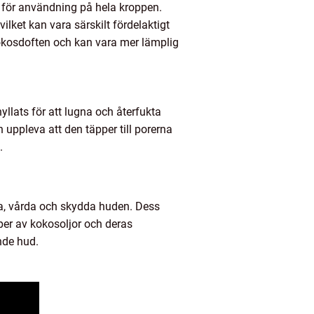
l för användning på hela kroppen.
ilket kan vara särskilt fördelaktigt
kokosdoften och kan vara mer lämplig
llats för att lugna och återfukta
 uppleva att den täpper till porerna
.
kta, vårda och skydda huden. Dess
per av kokosoljor och deras
nde hud.