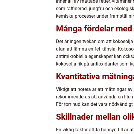
innehåll av mättade fetter, vitaminer
som raffinerad, jungfru och ekologisk
kemiska processer under framställni
Många fördelar med 
Det är ingen tvekan om att kokosolja 
utan att lämna en fet känsla. Kokoso
antimikrobiella egenskaper kan ocks
kokosolja rik på antioxidanter som k
Kvantitativa mätning
Viktigt att notera är att mätningar a
rekommenderas att använda en liten 
För torr hud kan det vara nödvändigt 
Skillnader mellan oli
En viktig faktor att ta hänsyn till ä