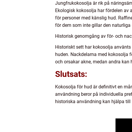
Jungfrukokosolja är rik på näringsämn
Ekologisk kokosolja har fördelen av at
för personer med känslig hud. Raffin
för dem som inte gillar den naturliga
Historisk genomgång av för- och nac
Historiskt sett har kokosolja använt
huden. Nackdelarna med kokosolja för 
och orsakar akne, medan andra kan hi
Slutsats:
Kokosolja för hud är definitivt en m
användning beror på individuella pre
historiska användning kan hjälpa til