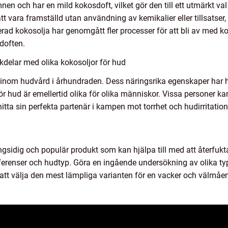
en och har en mild kokosdoft, vilket gör den till ett utmärkt va
t vara framställd utan användning av kemikalier eller tillsatser, v
erad kokosolja har genomgått fler processer för att bli av med 
 doften.
kdelar med olika kokosoljor för hud
s inom hudvård i århundraden. Dess näringsrika egenskaper har hy
hud är emellertid olika för olika människor. Vissa personer kan
tta sin perfekta partenär i kampen mot torrhet och hudirritation
ångsidig och populär produkt som kan hjälpa till med att återfu
ferenser och hudtyp. Göra en ingående undersökning av olika ty
l att välja den mest lämpliga varianten för en vacker och välmåe